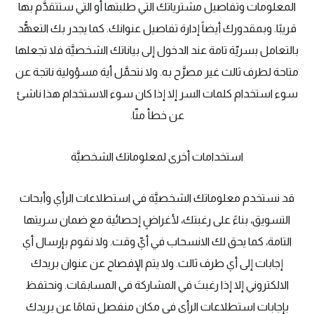
المعلومات وتفاصيل مشترياتك التي طلبتها أو التي ستتقدَّم بها
قريبًا. وبمقدورك أيضاً إدارة تفاصيل عنوانك. كما يجدر بك التعهُّد
بالتعامل بسريّة تامة عند الدخول إلى بياناتك الشخصيَّة فلا تجعلها
متاحة لطرف ثالث غير مصرَّح به. ولا نتحمَّل أية مسؤولية ناتجة عن
سوء استخدام كلمات السر إلا إذا كان سوء الاستخدام هذا ناشئ
عن خطأ منّا.
استخدامات أخرى لمعلوماتك الشخصيَّة
قد نستخدم معلوماتك الشخصيَّة في استطلاعات الرأي وأبحاث
التسويق، بناءً على رغبتك، لأغراضٍ إحصائية مع ضمان سريتها
التامة، كما يحق لك الانسحاب في أيّ وقت. ولا نقوم بإرسال أي
إجابات إلى أي طرف ثالث. ولا يتم الإفصاح عن عنوان بريدك
الالكتروني إلا إذا رغبتَ في المشاركة في المسابقات. ونحتفظ
بإجابات استطلاعات الرأي في مكانٍ منفصل تمامًا عن بريدك