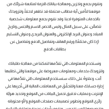
ونقوم بجمع وتخزين ومعالجة بياناتك الازمة لمتابعة شرائك من
موقعنا لتأمين أية مطالب محتملة قد تظهر لاحقاً، ولتزويدكَ
بالخدمات المتوفرة لدينا. وقد نقوم بجمع معلومات شخصية
تتضمَّن، على سبيل المثال وليس الحصر، الاسم والجنس وتاريخ
الميلاد وعنوان البريد الإلكتروني والعنوان البريدي وعنوان التسليم
(إذا كان مختلفًا) ورقم الهاتف وتفاصيل الدفع وتفاصيل عن
بطاقات الدفع.
ونستخدم المعلومات التي تقدِّمها لتمكننا من معالجة طلباتك
ولتزويدكَ بخدمات ومعلومات معروضة على موقعنا والتي تطلبها
أنت. وعلاوةً على ذلك، سنستخدم المعلومات التي تقدَّمها في
إدارة حسابك معنا وللتحقّقَ من المعاملات المالية التي تُجريها على
الإنترنت وعمليات تدقيق تحميل البيانات من الموقع وتحديد هويّة
زائري الموقع وتطوير تصميمات صفحات الموقع و/أو محتوياته
وتخصيصها للمستخدمين. ونقوم بأبحاث عديدة متعلقة بالتركيبة