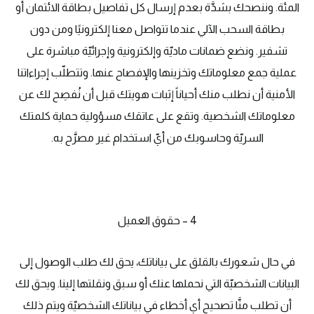
المئة. وننصحك بشدَّة بعدم إرسال كل تفاصيل بطاقة الائتمان أو
بطاقة السحب الآلي عندما تتواصل معنا إلكترونيًا ومن دون
تشفير. ونضع ضمانات ماديّة وإلكترونية وإجرائيّة مباشرة على
عملية جمع معلوماتك وتخزينها والإفصاح عنها. وتتطلّب إجراءاتنا
الأمنية أن نطلب منك أحياناً إثبات هويتك قبل أن نُفصِح لك عن
معلوماتك الشخصية. وتقع على عاتقك مسؤولية حماية كلمتك
السريّة وحاسوبك من أيّ استخدام غير مصرَّح به.
4 – حقوق العميل
في حال شعورك بالقلق على بياناتك، يحق لك طلب الوصول إلى
البيانات الشخصيّة التي نحملها عنك أو سبق ونقلتها إلينا. ويحق لك
أن تطلب منَّا تصحيح أي أخطاء في بياناتك الشخصيّة ويتم ذلك