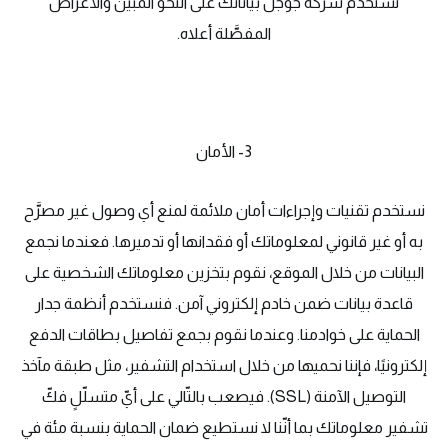
تستخدم شركة جوجل بياناتك على النحو المبين والأغراض
المفصَّلة أعلاه.
3- الأمان
نستخدم تقنيات وإجراءات أمان ملائمة لمنع أي وصول غير مصرَّح
به أو غير قانوني لمعلوماتك أو فقدانها أو تدميرها. فعندما نجمع
البيانات من خلال الموقع، نقوم بتخزين معلوماتك الشخصية على
قاعدة بيانات ضمن خادم إلكتروني آمن. فنستخدم أنظمة جدار
الحماية على خوادمنا. وعندما نقوم بجمع تفاصيل بطاقات الدفع
إلكترونيًا، فإننا نحميها من خلال استخدام التشفير، مثل طبقة مآخذ
التوصيل الآمنة (SSL). فيصعب بالتّالي على أيّ متسلّلٍ فكّ
تشفير معلوماتك بما أنّنا لا نستطيع ضمان الحماية بنسبة مئة في