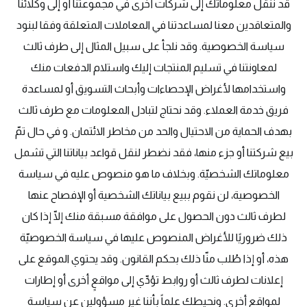
قد ننقل معلوماتك إلى شركات أخرى في مجموعتنا أو إلى وكلائنا
والمتعاقدين معنا لمساعدتنا في المعاملات المتعلقة وفقا لبنود
سياسة الخصوصية. وقد نلجأ على سبيل المثال إلى طرف ثالث
لمعاونتنا في تسليم المنتجات إليك واستلام الدفعات منك
واستخدامها لأغراض الإحصاءات وأبحاث التسويق أو لمساعدة
فريق خدمة العملاء. وقد نحتاج لتبادل المعلومات مع طرف ثالث
بهدف الحماية من الاحتيال والحد من مخاطر الائتمان. و في حال تمّ
بيع شركتنا أو جزء منها، فقد نضطر لنقل قواعد بياناتنا التي تشمل
معلوماتك الشخصيّة. وبخلاف ما هو منصوص عليه في سياسة
الخصوصية، لن نقوم ببيع بياناتك الشخصية أو الإفصاح عنها
لطرف ثالث دون الحصول على موافقة مسبقة منك إلّا إذا كان
ذلك ضروريًا للأغراض المنصوص عليها في سياسة الخصوصيّة
هذه، أو إذا طُلب منّا ذلك بحكم القانون. وقد يحتوي الموقع على
إعلانات لطرف ثالث أو روابط تؤدِّي إلى مواقعٍ أخرى أو إطارات
لمواقعٍ أخرى. ونحيطك علماً بأننا غير مسؤولين عن سياسة