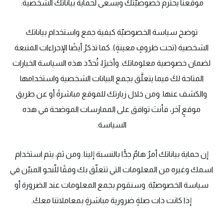
موقعنا يحترم خصوصيّتك ويسعى لحماية بياناتك الشخصية.
توضح سياسة الخصوصيّة كيفية جمع واستخدام بياناتك
الشخصية (تحت ظروفٍ معينةٍ). كما تذكرُ أيضًا الإجراءات المتبعة
لضمان خصوصية معلوماتك. وأخيرًا، تُحدّد هذه السياسة الخيارات
المتاحة لكَ فيما يتعلَّق بجمع البيانات الشخصية واستخدامها
والكشف عنها. ومن خلال زيارتك للموقع مباشرةً أو عن طريق
موقعٍ آخر، فأنتَ توافق على الممارسات الموضحة في هذه
السياسة.
إن حماية بياناتك أمرٌ هامٌ جدًّا بالنسبة إلينا. ومن ثم، يتم استخدام
اسمك وغيره من المعلومات التي تتعلّق بك وفقًا للّنحو المبيّن في
سياسة الخصوصيّة. وسنقوم بجمع المعلومات عند الضرورة أو
إذا كانت ذات صلةٍ ضرورية مباشرةٍ بمعاملاتنا معكَ.