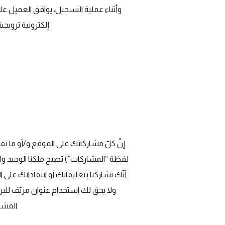
وأثناء عملية التسجيل، يوافق العميل عل
إلكترونية ترويج
إنّ كلّ مشاركاتك على الموقع و/أو ما تق
لفظة “المشاركات”) تصبح ملكنا الوحيد وال
أنَّك تشاركنا بتعليقاتك أو انتقاداتك على 
ولا يحق لك استخدام عنوان مزيَّف للبريد
المشار