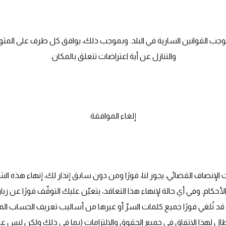
موجب القوانين السارية في البلد. وبموجب ذلك، يوافق كل طرف على المثول
والتنازل عن أية اعتراضات تتعلق بالمكان.
إلغاء الموافقة
ءات الإنصاف القضائي، يجوز لنا، فورًا ومن دون سابق إنذار لك، إنهاء هذه 
ام. وفي أي حالة لإنهاء هذا التعاقد، يتعيّن عليك التوقّف فورًا عن زي
، قد نُلغي فورًا جميع كلمات السرّ أو غيرها من أساليب تعريف الحساب ا
ر أي إبطال لهذا الاتفاق في جميع الحقوق والالتزامات (بما في ذلك ولكن ليس 