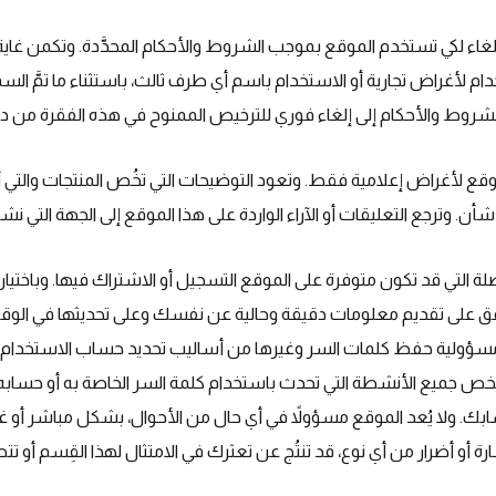
لإلغاء لكي تستخدم الموقع بموجب الشروط والأحكام المحدَّدة. وتكمن غاية
ام لأغراض تجارية أو الاستخدام باسم أي طرف ثالث، باستثناء ما تمَّ ال
الشروط والأحكام إلى إلغاء فوري للترخيص الممنوح في هذه الفقرة من دو
ع لأغراض إعلامية فقط. وتعود التوضيحات التي تخُص المنتجات والتي أُ
. وترجع التعليقات أو الآراء الواردة على هذا الموقع إلى الجهة التي نشرته
 التي قد تكون متوفرة على الموقع التسجيل أو الاشتراك فيها. وباختيار
توافق على تقديم معلومات دقيقة وحالية عن نفسك وعلى تحديثها في الوقت 
 ــ مسؤولية حفظ كلمات السر وغيرها من أساليب تحديد حساب الاستخدام
ص جميع الأنشطة التي تحدث باستخدام كلمة السر الخاصة به أو حسابه. ب
سابك. ولا يُعد الموقع مسؤولاً في أي حال من الأحوال، بشكل مباشر أو 
ارة أو أضرار من أي نوع، قد تنتُج عن تعثرك في الامتثال لهذا القِسم أو تت