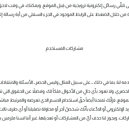
ى تلقِّي رسائل إلكترونية ترويجية من قِبل الموقع. ويمكنك، في وقت لاحق،
ية من خلال الضغط على الرابط الموجود في الجزء السفلي من أية رسالة إلكت
مشاركات المستخدم
دمه لنا، بما في ذلك ــ على سبيل المثال وليس الحصرــ الأسئلة والانتقاد
حصري، ولا تعود بأي حالٍ من الأحوال ملكاً لك. وفضلاً عن الحقوق التي ت
الموقع، فإنَّك تمنحنا أيضاً حقّ استخدام الاسم الذي تعرضه والمرتبط مباشرة
 الإلكتروني أو الادِّعاء بأنّك شخصٌ آخر أو محاولة تضليلنا أو أي طرف ثال
كات. ويجوز لنا حذف أيّ من المشاركات أو تعديلها، غير أننا لسنا ملزمين 