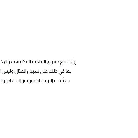
إنَّ جميع حقوق الملكية الفكرية، سواء كا
بما في ذلك على سبيل المثال وليس ال
مصنّفات البرمجيات ورموز المصادر وال